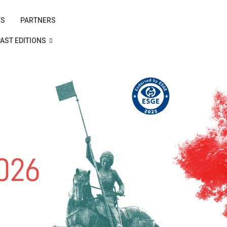
TS
PARTNERS
AST EDITIONS