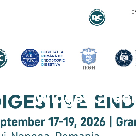
HO
Widget Chec