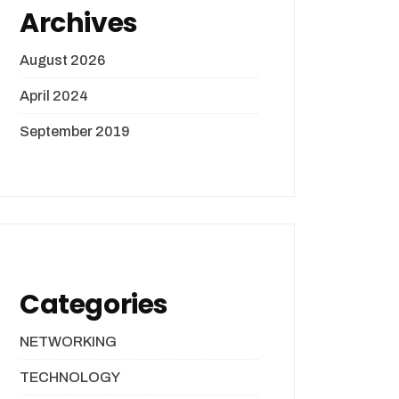
Archives
August 2026
April 2024
September 2019
Categories
NETWORKING
TECHNOLOGY