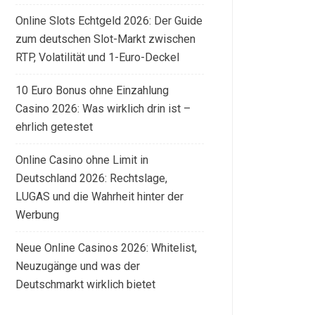
Online Slots Echtgeld 2026: Der Guide
zum deutschen Slot-Markt zwischen
RTP, Volatilität und 1-Euro-Deckel
10 Euro Bonus ohne Einzahlung
Casino 2026: Was wirklich drin ist –
ehrlich getestet
Online Casino ohne Limit in
Deutschland 2026: Rechtslage,
LUGAS und die Wahrheit hinter der
Werbung
Neue Online Casinos 2026: Whitelist,
Neuzugänge und was der
Deutschmarkt wirklich bietet