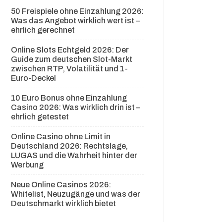
50 Freispiele ohne Einzahlung 2026:
Was das Angebot wirklich wert ist –
ehrlich gerechnet
Online Slots Echtgeld 2026: Der
Guide zum deutschen Slot-Markt
zwischen RTP, Volatilität und 1-
Euro-Deckel
10 Euro Bonus ohne Einzahlung
Casino 2026: Was wirklich drin ist –
ehrlich getestet
Online Casino ohne Limit in
Deutschland 2026: Rechtslage,
LUGAS und die Wahrheit hinter der
Werbung
Neue Online Casinos 2026:
Whitelist, Neuzugänge und was der
Deutschmarkt wirklich bietet